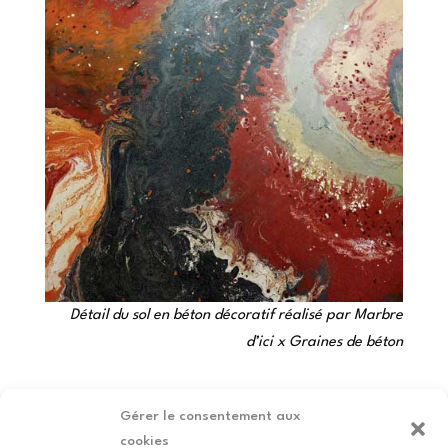
Détail du sol en béton décoratif réalisé par Marbre
d’ici x Graines de béton
Gérer le consentement aux
Je veux venir petit-déjeuner au
cookies