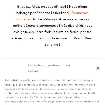
Et puis… Allez, on vous dit tout ! Nous étions
hébergé par Sandrine Lethuillier du
Prieuré des
Fontaines
. Notre hôtesse délicieuse comme ses
petits-déjeuners savoureux et très diversifiés nous
avit gâté.e.s : pain frais, beurre de ferme, petites
crêpes, riz au lait et confitures maison. Miam ! Merci
Sandrine !
Gérer le consentement aux
Je veux venir petit-déjeuner au
cookies
CERE
Pour offrir les meilleures expériences, nous utilisons des technologies
telles que les cookies pour stocker et/ou accéder aux informations des
appareils. Le fait de consentir à ces technologies nous permettra de
traiter des données telles que le comportement de navigation ou les ID
uniques sur ce site. Le fait de ne pas consentir ou de retirer son
consentement peut avoir un effet négatif sur certaines caractéristiques et