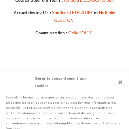
Coordinateur d’effectif :
Arnauld DILLENSCHNEIDER
Accueil des invités :
Sandrine LETHUILLIER
et
Nathalie
GUELTON
Communication :
Odile FOLTZ
Gérer le consentement aux
Je veux venir petit-déjeuner au
cookies
CERE
Pour offrir les meilleures expériences, nous utilisons des technologies
telles que les cookies pour stocker et/ou accéder aux informations des
appareils. Le fait de consentir à ces technologies nous permettra de
traiter des données telles que le comportement de navigation ou les ID
uniques sur ce site. Le fait de ne pas consentir ou de retirer son
consentement peut avoir un effet négatif sur certaines caractéristiques et
fonctions.