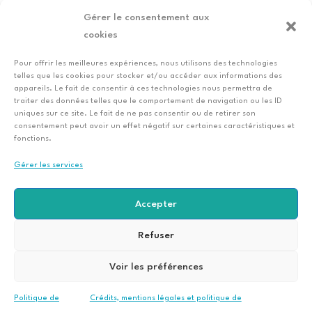
Gérer le consentement aux
cookies
Pour offrir les meilleures expériences, nous utilisons des technologies
telles que les cookies pour stocker et/ou accéder aux informations des
←
Nathalie Guelton,
Nadine
appareils. Le fait de consentir à ces technologies nous permettra de
graphiste free-lance
Thibault
traiter des données telles que le comportement de navigation ou les ID
→
uniques sur ce site. Le fait de ne pas consentir ou de retirer son
consentement peut avoir un effet négatif sur certaines caractéristiques et
fonctions.
Gérer les services
Accepter
© Club CERE 2022.
Conception
Les vases
Refuser
communicants,
agence conseil en
communication et
Voir les préférences
créatrice de sites
internet.
|
Mentions
légales | Politique de
confidentialité
Politique de
Crédits, mentions légales et politique de