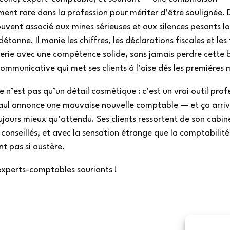
ent rare dans la profession pour mériter d’être soulignée. 
uvent associé aux mines sérieuses et aux silences pesants lo
l détonne. Il manie les chiffres, les déclarations fiscales et le
rerie avec une compétence solide, sans jamais perdre cette
mmunicative qui met ses clients à l’aise dès les premières 
e n’est pas qu’un détail cosmétique : c’est un vrai outil prof
ul annonce une mauvaise nouvelle comptable — et ça arriv
jours mieux qu’attendu. Ses clients ressortent de son cabin
 conseillés, et avec la sensation étrange que la comptabilité
nt pas si austère.
experts-comptables souriants !