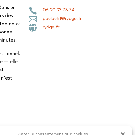
Dans un

06 20 33 78 34
rs des

paulpetit@rydge.fr
s tableaux

rydge.fr
 bonne
minutes.
essionnel.
e — elle
et
 n’est
Gérer le consentement aux cookies