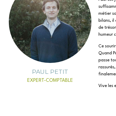
suffisamm
métier so
bilans, i
de tréso
humeur co
Ce sourir
Quand Pa
passe tou
rassurés,
PAUL PETIT
finaleme
EXPERT-COMPTABLE
Vive les 