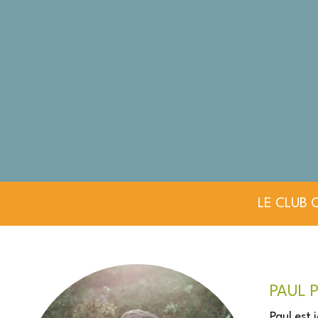
LE CLUB 
PAUL P
Paul est