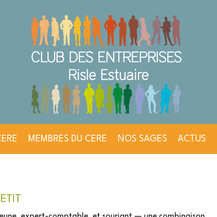
CERE
MEMBRES DU CERE
NOS SAGES
ACTUS
ETIT
 jeune, expert-comptable, et souriant — une combinaison