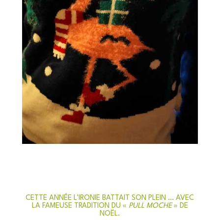
CETTE ANNÉE L’IRONIE BATTAIT SON PLEIN … AVEC
LA FAMEUSE TRADITION DU «
PULL MOCHE
» DE
NOËL.