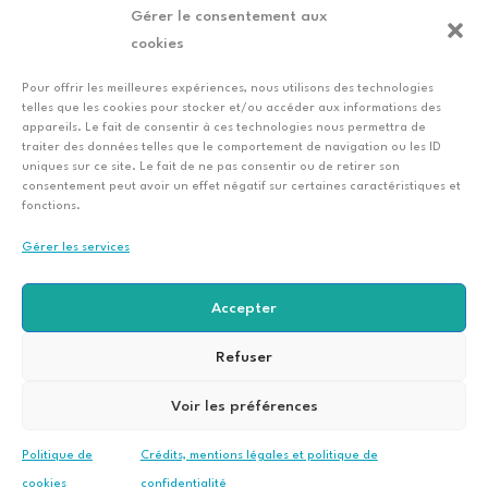
Gérer le consentement aux
Je veux porter un pull moche avec
cookies
vous !
Pour offrir les meilleures expériences, nous utilisons des technologies
telles que les cookies pour stocker et/ou accéder aux informations des
appareils. Le fait de consentir à ces technologies nous permettra de
traiter des données telles que le comportement de navigation ou les ID
uniques sur ce site. Le fait de ne pas consentir ou de retirer son
consentement peut avoir un effet négatif sur certaines caractéristiques et
fonctions.
Gérer les services
Accepter
© Club CERE 2022.
Conception
Les vases
Refuser
communicants,
agence conseil en
communication et
Voir les préférences
créatrice de sites
internet.
|
Mentions
légales | Politique de
confidentialité
Politique de
Crédits, mentions légales et politique de
cookies
confidentialité