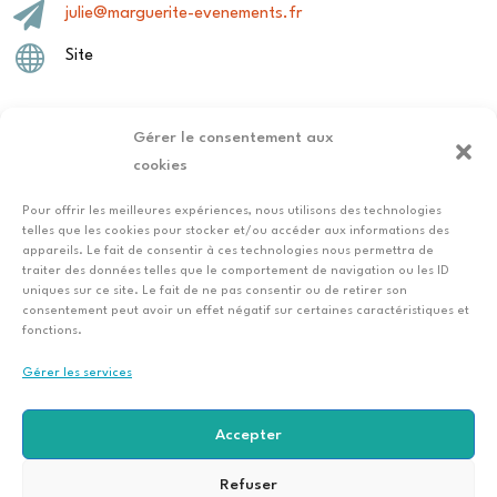

julie@marguerite-evenements.fr

Site
Gérer le consentement aux
cookies
←
Vincent
Laura Langlois,
Pour offrir les meilleures expériences, nous utilisons des technologies
Combet
photographe
telles que les cookies pour stocker et/ou accéder aux informations des
appareils. Le fait de consentir à ces technologies nous permettra de
géomètre-
de famille
→
traiter des données telles que le comportement de navigation ou les ID
expert
uniques sur ce site. Le fait de ne pas consentir ou de retirer son
consentement peut avoir un effet négatif sur certaines caractéristiques et
fonctions.
Gérer les services
Accepter
© Club CERE 2022.
Conception
Les vases
Refuser
communicants,