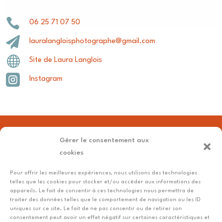

06 25 71 07 50

lauralangloisphotographe@gmail.com

Site de Laura Langlois

Instagram
Gérer le consentement aux
←
Julie Béard,
Axel
cookies
organisatrice
Boucher,
d’évènements et
homme
Pour offrir les meilleures expériences, nous utilisons des technologies
telles que les cookies pour stocker et/ou accéder aux informations des
officiante de
des
appareils. Le fait de consentir à ces technologies nous permettra de
cérémonie laïque
réseaux
traiter des données telles que le comportement de navigation ou les ID
→
uniques sur ce site. Le fait de ne pas consentir ou de retirer son
consentement peut avoir un effet négatif sur certaines caractéristiques et