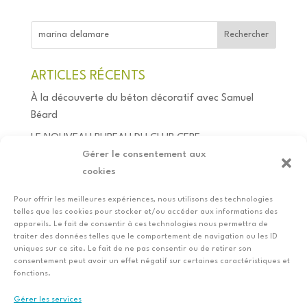
Rechercher
ARTICLES RÉCENTS
À la découverte du béton décoratif avec Samuel
Béard
LE NOUVEAU BUREAU DU CLUB CERE
Gérer le consentement aux
LE QUIZZ DU PULL MOCHE
cookies
UNE VISITE CHEZ JOUEN IMMOBILIER
Pour offrir les meilleures expériences, nous utilisons des technologies
PETIT DÉJEUNER HORS LES MURS
telles que les cookies pour stocker et/ou accéder aux informations des
appareils. Le fait de consentir à ces technologies nous permettra de
traiter des données telles que le comportement de navigation ou les ID
COMMENTAIRES RÉCENTS
uniques sur ce site. Le fait de ne pas consentir ou de retirer son
consentement peut avoir un effet négatif sur certaines caractéristiques et
Aucun commentaire à afficher.
fonctions.
Gérer les services